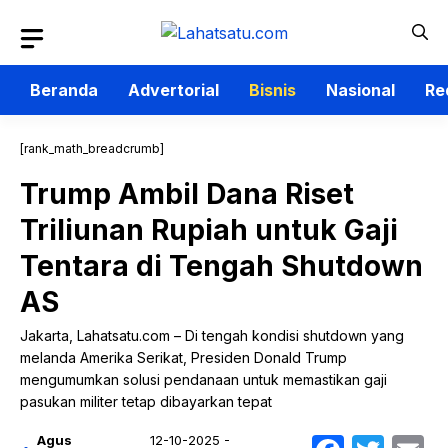
Langsung
ke
isi
Beranda
Advertorial
Bisnis
Nasional
Re
[rank_math_breadcrumb]
Trump Ambil Dana Riset
Triliunan Rupiah untuk Gaji
Tentara di Tengah Shutdown
AS
Jakarta, Lahatsatu.com – Di tengah kondisi shutdown yang
melanda Amerika Serikat, Presiden Donald Trump
mengumumkan solusi pendanaan untuk memastikan gaji
pasukan militer tetap dibayarkan tepat
Agus
12-10-2025 -