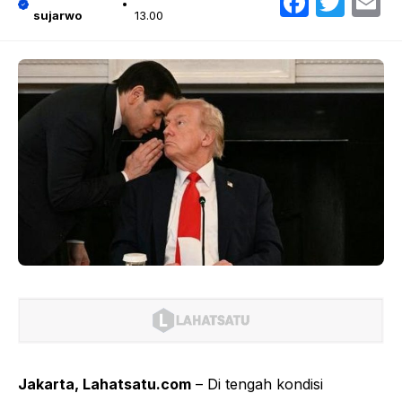
Faceb
Twit
E
sujarwo
13.00
Jakarta, Lahatsatu.com
– Di tengah kondisi