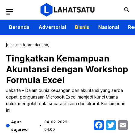
Langsung
ke
isi
Beranda
Advertorial
Bisnis
Nasional
Re
[rank_math_breadcrumb]
Tingkatkan Kemampuan
Akuntansi dengan Workshop
Formula Excel
Jakarta – Dalam dunia keuangan dan akuntansi yang serba
cepat, penguasaan Microsoft Excel menjadi kunci utama
untuk mengolah data secara efisien dan akurat. Kemampuan
ini
Faceb
Twit
E
Agus
04-02-2026 -
sujarwo
04.00