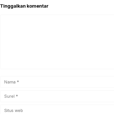
Tinggalkan komentar
Komentar
Nama
Surel
Situs
web