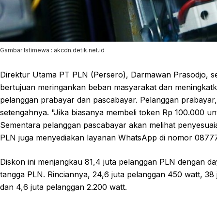
Gambar Istimewa : akcdn.detik.net.id
Direktur Utama PT PLN (Persero), Darmawan Prasodjo, s
bertujuan meringankan beban masyarakat dan meningkatka
pelanggan prabayar dan pascabayar. Pelanggan prabayar, 
setengahnya. "Jika biasanya membeli token Rp 100.000 un
Sementara pelanggan pascabayar akan melihat penyesuaian 
PLN juga menyediakan layanan WhatsApp di nomor 0877711
Diskon ini menjangkau 81,4 juta pelanggan PLN dengan 
tangga PLN. Rinciannya, 24,6 juta pelanggan 450 watt, 38 j
dan 4,6 juta pelanggan 2.200 watt.