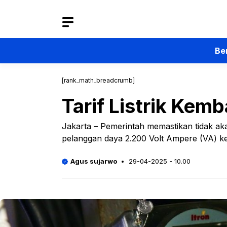
Langsung
ke
isi
Be
[rank_math_breadcrumb]
Tarif Listrik Kemb
Jakarta – Pemerintah memastikan tidak aka
pelanggan daya 2.200 Volt Ampere (VA) ke 
Agus sujarwo
29-04-2025 - 10.00