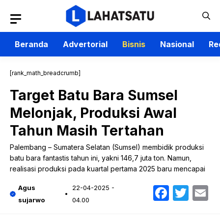
Langsung
ke
isi
Beranda
Advertorial
Bisnis
Nasional
Re
[rank_math_breadcrumb]
Target Batu Bara Sumsel
Melonjak, Produksi Awal
Tahun Masih Tertahan
Palembang – Sumatera Selatan (Sumsel) membidik produksi
batu bara fantastis tahun ini, yakni 146,7 juta ton. Namun,
realisasi produksi pada kuartal pertama 2025 baru mencapai
Faceb
Twit
E
Agus
22-04-2025 -
sujarwo
04.00