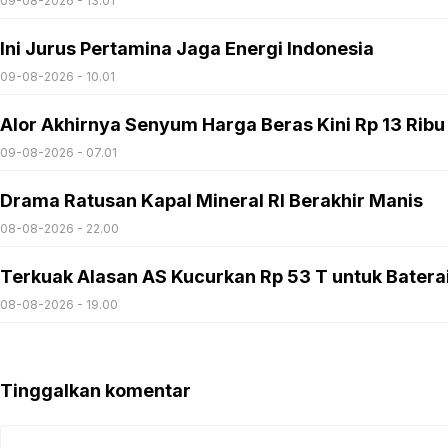
09-08-2026 - 13.01
Ini Jurus Pertamina Jaga Energi Indonesia
09-08-2026 - 10.01
Alor Akhirnya Senyum Harga Beras Kini Rp 13 Ribu
09-08-2026 - 07.01
Drama Ratusan Kapal Mineral RI Berakhir Manis
08-08-2026 - 22.00
Terkuak Alasan AS Kucurkan Rp 53 T untuk Batera
08-08-2026 - 19.00
Tinggalkan komentar
Komentar