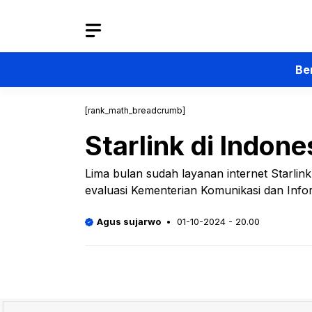
Langsung
ke
isi
Be
[rank_math_breadcrumb]
Starlink di Indon
Lima bulan sudah layanan internet Starlink 
evaluasi Kementerian Komunikasi dan Infor
Agus sujarwo
01-10-2024 - 20.00