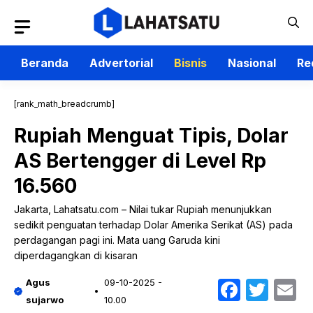
Langsung
ke
isi
Beranda
Advertorial
Bisnis
Nasional
Re
[rank_math_breadcrumb]
Rupiah Menguat Tipis, Dolar
AS Bertengger di Level Rp
16.560
Jakarta, Lahatsatu.com – Nilai tukar Rupiah menunjukkan
sedikit penguatan terhadap Dolar Amerika Serikat (AS) pada
perdagangan pagi ini. Mata uang Garuda kini
diperdagangkan di kisaran
Faceb
Twit
E
Agus
09-10-2025 -
sujarwo
10.00