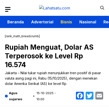
Langsung
ke
isi
Beranda
Advertorial
Bisnis
Nasional
Re
[rank_math_breadcrumb]
Rupiah Menguat, Dolar AS
Terperosok ke Level Rp
16.574
Jakarta – Nilai tukar rupiah menunjukkan tren positif di pasar
valuta asing pagi ini, Rabu (15/10/2025), dengan menekan
dolar Amerika Serikat (AS) ke level Rp
Faceb
Twit
E
Agus
15-10-2025 -
sujarwo
10.00