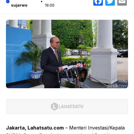
Faceb
Twit
E
sujarwo
19.00
Jakarta, Lahatsatu.com
– Menteri Investasi/Kepala