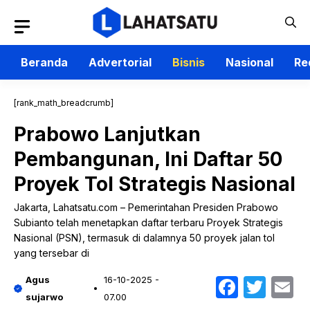
Langsung
ke
isi
Beranda
Advertorial
Bisnis
Nasional
Re
[rank_math_breadcrumb]
Prabowo Lanjutkan
Pembangunan, Ini Daftar 50
Proyek Tol Strategis Nasional
Jakarta, Lahatsatu.com – Pemerintahan Presiden Prabowo
Subianto telah menetapkan daftar terbaru Proyek Strategis
Nasional (PSN), termasuk di dalamnya 50 proyek jalan tol
yang tersebar di
Faceb
Twit
E
Agus
16-10-2025 -
sujarwo
07.00