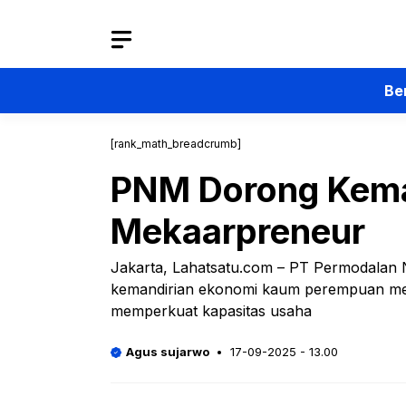
Langsung
ke
isi
Be
[rank_math_breadcrumb]
PNM Dorong Kema
Mekaarpreneur
Jakarta, Lahatsatu.com – PT Permodalan
kemandirian ekonomi kaum perempuan melal
memperkuat kapasitas usaha
Agus sujarwo
17-09-2025 - 13.00