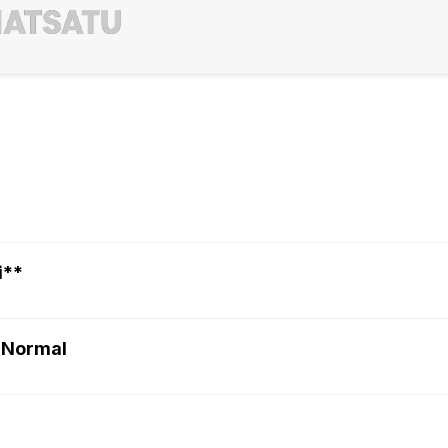
i**
 Normal