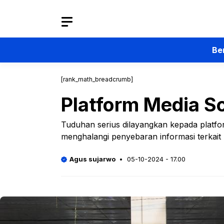
Langsung
ke
isi
Be
[rank_math_breadcrumb]
Platform Media So
Tuduhan serius dilayangkan kepada platfor
menghalangi penyebaran informasi terkait p
Agus sujarwo
05-10-2024 - 17.00