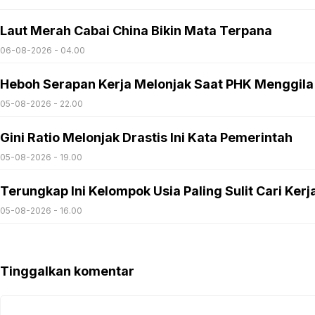
Laut Merah Cabai China Bikin Mata Terpana
06-08-2026 - 04.00
Heboh Serapan Kerja Melonjak Saat PHK Menggila
05-08-2026 - 22.00
Gini Ratio Melonjak Drastis Ini Kata Pemerintah
05-08-2026 - 19.00
Terungkap Ini Kelompok Usia Paling Sulit Cari Kerj
05-08-2026 - 16.00
Tinggalkan komentar
Komentar