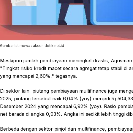
Gambar Istimewa : akcdn.detik.net.id
Meskipun jumlah pembiayaan meningkat drastis, Agusman m
"Tingkat risiko kredit macet secara agregat tetap stabil d
yang mencapai 2,60%," tegasnya.
Di sektor lain, piutang pembiayaan multifinance juga me
2025, piutang tersebut naik 6,04% (yoy) menjadi Rp504,33
Desember 2024 yang mencapai 6,92% (yoy). Rasio pembia
net berada di angka 0,93%. Angka ini sedikit lebih tinggi 
Berbeda dengan sektor pinjol dan multifinance, pembiaya