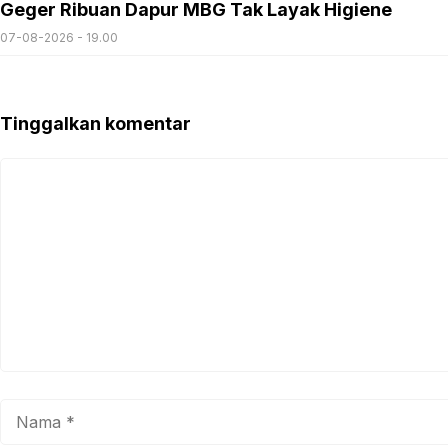
Geger Ribuan Dapur MBG Tak Layak Higiene
07-08-2026 - 19.00
Tinggalkan komentar
Komentar
Nama