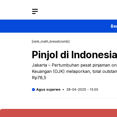
Langsung
ke
isi
Be
[rank_math_breadcrumb]
Pinjol di Indones
Jakarta – Pertumbuhan pesat pinjaman onlin
Keuangan (OJK) melaporkan, total outstand
Rp78,5
Agus sujarwo
28-04-2025 - 13.00