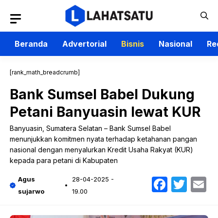
Langsung
ke
isi
Beranda
Advertorial
Bisnis
Nasional
Re
[rank_math_breadcrumb]
Bank Sumsel Babel Dukung
Petani Banyuasin lewat KUR
Banyuasin, Sumatera Selatan – Bank Sumsel Babel
menunjukkan komitmen nyata terhadap ketahanan pangan
nasional dengan menyalurkan Kredit Usaha Rakyat (KUR)
kepada para petani di Kabupaten
Faceb
Twit
E
Agus
28-04-2025 -
sujarwo
19.00