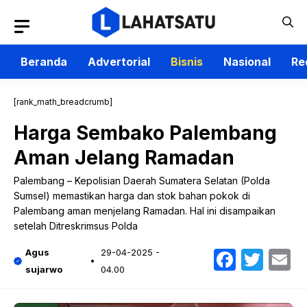
Langsung
ke
isi
Beranda
Advertorial
Bisnis
Nasional
Re
[rank_math_breadcrumb]
Harga Sembako Palembang
Aman Jelang Ramadan
Palembang – Kepolisian Daerah Sumatera Selatan (Polda
Sumsel) memastikan harga dan stok bahan pokok di
Palembang aman menjelang Ramadan. Hal ini disampaikan
setelah Ditreskrimsus Polda
Faceb
Twit
E
Agus
29-04-2025 -
sujarwo
04.00