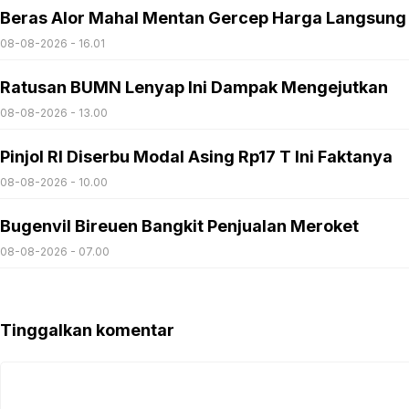
Beras Alor Mahal Mentan Gercep Harga Langsung
08-08-2026 - 16.01
Ratusan BUMN Lenyap Ini Dampak Mengejutkan
08-08-2026 - 13.00
Pinjol RI Diserbu Modal Asing Rp17 T Ini Faktanya
08-08-2026 - 10.00
Bugenvil Bireuen Bangkit Penjualan Meroket
08-08-2026 - 07.00
Tinggalkan komentar
Komentar