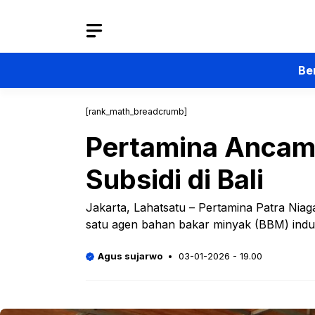
Langsung
ke
isi
Be
[rank_math_breadcrumb]
Pertamina Ancam 
Subsidi di Bali
Jakarta, Lahatsatu – Pertamina Patra Niag
satu agen bahan bakar minyak (BBM) indust
Agus sujarwo
03-01-2026 - 19.00