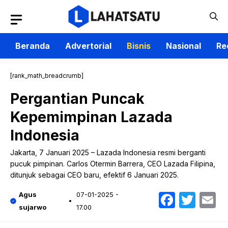
Langsung
ke
isi
Beranda
Advertorial
Bisnis
Nasional
Re
[rank_math_breadcrumb]
Pergantian Puncak
Kepemimpinan Lazada
Indonesia
Jakarta, 7 Januari 2025 – Lazada Indonesia resmi berganti
pucuk pimpinan. Carlos Otermin Barrera, CEO Lazada Filipina,
ditunjuk sebagai CEO baru, efektif 6 Januari 2025.
Faceb
Twit
E
Agus
07-01-2025 -
sujarwo
17.00