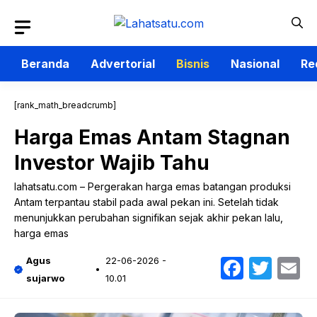
Langsung
ke
isi
Beranda
Advertorial
Bisnis
Nasional
Re
[rank_math_breadcrumb]
Harga Emas Antam Stagnan
Investor Wajib Tahu
lahatsatu.com – Pergerakan harga emas batangan produksi
Antam terpantau stabil pada awal pekan ini. Setelah tidak
menunjukkan perubahan signifikan sejak akhir pekan lalu,
harga emas
Faceb
Twit
E
Agus
22-06-2026 -
sujarwo
10.01