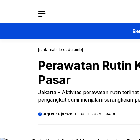
Langsung
ke
isi
Be
[rank_math_breadcrumb]
Perawatan Rutin 
Pasar
Jakarta – Aktivitas perawatan rutin terlih
pengangkut cumi menjalani serangkaian pe
Agus sujarwo
30-11-2025 - 04.00