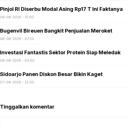
Pinjol RI Diserbu Modal Asing Rp17 T Ini Faktanya
08-08-2026 - 10.00
Bugenvil Bireuen Bangkit Penjualan Meroket
08-08-2026 - 07.00
Investasi Fantastis Sektor Protein Siap Meledak
08-08-2026 - 04.00
Sidoarjo Panen Diskon Besar Bikin Kaget
07-08-2026 - 22.00
Tinggalkan komentar
Komentar