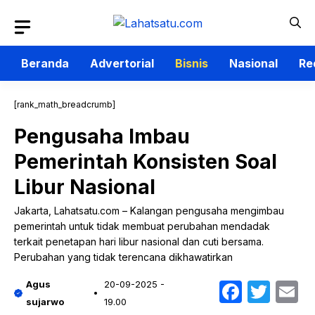
Langsung
ke
isi
Beranda
Advertorial
Bisnis
Nasional
Re
[rank_math_breadcrumb]
Pengusaha Imbau
Pemerintah Konsisten Soal
Libur Nasional
Jakarta, Lahatsatu.com – Kalangan pengusaha mengimbau
pemerintah untuk tidak membuat perubahan mendadak
terkait penetapan hari libur nasional dan cuti bersama.
Perubahan yang tidak terencana dikhawatirkan
Faceb
Twit
E
Agus
20-09-2025 -
sujarwo
19.00