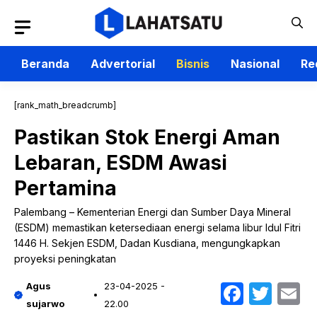
Langsung
ke
isi
Beranda
Advertorial
Bisnis
Nasional
Re
[rank_math_breadcrumb]
Pastikan Stok Energi Aman
Lebaran, ESDM Awasi
Pertamina
Palembang – Kementerian Energi dan Sumber Daya Mineral
(ESDM) memastikan ketersediaan energi selama libur Idul Fitri
1446 H. Sekjen ESDM, Dadan Kusdiana, mengungkapkan
proyeksi peningkatan
Faceb
Twit
E
Agus
23-04-2025 -
sujarwo
22.00