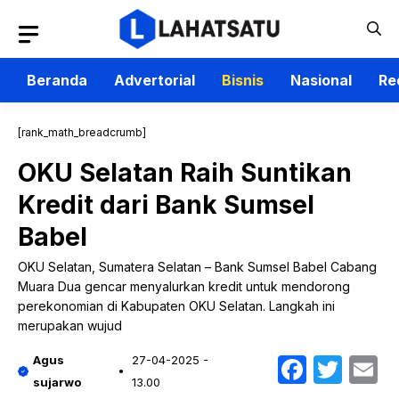
Langsung
ke
isi
Beranda
Advertorial
Bisnis
Nasional
Re
[rank_math_breadcrumb]
OKU Selatan Raih Suntikan
Kredit dari Bank Sumsel
Babel
OKU Selatan, Sumatera Selatan – Bank Sumsel Babel Cabang
Muara Dua gencar menyalurkan kredit untuk mendorong
perekonomian di Kabupaten OKU Selatan. Langkah ini
merupakan wujud
Faceb
Twit
E
Agus
27-04-2025 -
sujarwo
13.00