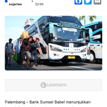
Faceb
Twit
E
sujarwo
22.00
Palembang – Bank Sumsel Babel menunjukkan