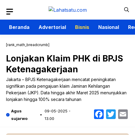
Langsung
ke
isi
Beranda
Advertorial
Bisnis
Nasional
Re
[rank_math_breadcrumb]
Lonjakan Klaim PHK di BPJS
Ketenagakerjaan
Jakarta – BPJS Ketenagakerjaan mencatat peningkatan
signifikan pada pengajuan klaim Jaminan Kehilangan
Pekerjaan (JKP). Data hingga akhir Maret 2025 menunjukkan
lonjakan hingga 100% secara tahunan
Faceb
Twit
E
Agus
09-05-2025 -
sujarwo
13.00