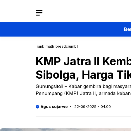
Langsung
ke
isi
Be
[rank_math_breadcrumb]
KMP Jatra II Kem
Sibolga, Harga Ti
Gunungsitoli – Kabar gembira bagi masyar
Penumpang (KMP) Jatra II, armada kebang
Agus sujarwo
22-09-2025 - 04.00