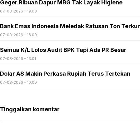
Geger Ribuan Dapur MBG Tak Layak Higiene
07-08-2026 - 19.00
Bank Emas Indonesia Meledak Ratusan Ton Terku
07-08-2026 - 16.00
Semua K/L Lolos Audit BPK Tapi Ada PR Besar
07-08-2026 - 13.01
Dolar AS Makin Perkasa Rupiah Terus Tertekan
07-08-2026 - 10.00
Tinggalkan komentar
Komentar