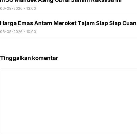
06-08-2026 - 13.00
Harga Emas Antam Meroket Tajam Siap Siap Cuan
06-08-2026 - 10.00
Tinggalkan komentar
Komentar