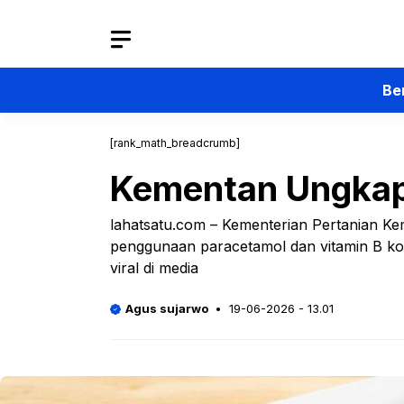
Langsung
ke
isi
Be
[rank_math_breadcrumb]
Kementan Ungkap
lahatsatu.com – Kementerian Pertanian Ke
penggunaan paracetamol dan vitamin B k
viral di media
Agus sujarwo
19-06-2026 - 13.01