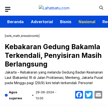
Langsung
ke
isi
Beranda
Advertorial
Bisnis
Nasional
Re
[rank_math_breadcrumb]
Kebakaran Gedung Bakamla
Terkendali, Penyisiran Masih
Berlangsung
Jakarta – Kebakaran yang melanda Gedung Badan Keamanan
Laut (Bakamla) RI di Jalan Proklamasi, Menteng, Jakarta Pusat
pada Minggu pagi (29/9) kini telah terkendali. Personel
Faceb
Twit
E
Agus
29-09-2024 -
sujarwo
13.00