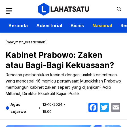
Langsung
ke
isi
Beranda
Advertorial
Bisnis
Nasional
Re
[rank_math_breadcrumb]
Kabinet Prabowo: Zaken
atau Bagi-Bagi Kekuasaan?
Rencana pembentukan kabinet dengan jumlah kementerian
yang mencapai 46 memicu pertanyaan: Mungkinkah Prabowo
membangun kabinet zaken seperti yang dijanjikan? Adib
Miftahul, Direktur Eksekutif Kajian Politik
Faceb
Twit
E
Agus
12-10-2024 -
sujarwo
18.00