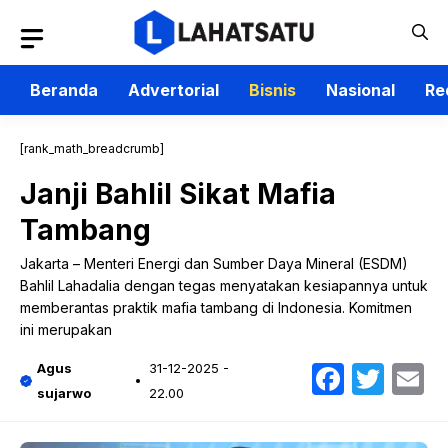
Langsung
ke
isi
Beranda
Advertorial
Bisnis
Nasional
Re
[rank_math_breadcrumb]
Janji Bahlil Sikat Mafia
Tambang
Jakarta – Menteri Energi dan Sumber Daya Mineral (ESDM)
Bahlil Lahadalia dengan tegas menyatakan kesiapannya untuk
memberantas praktik mafia tambang di Indonesia. Komitmen
ini merupakan
Faceb
Twit
E
Agus
31-12-2025 -
sujarwo
22.00