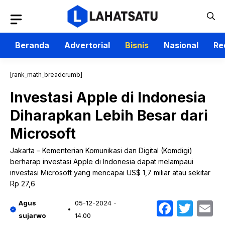
Langsung
ke
isi
Beranda
Advertorial
Bisnis
Nasional
Re
[rank_math_breadcrumb]
Investasi Apple di Indonesia
Diharapkan Lebih Besar dari
Microsoft
Jakarta – Kementerian Komunikasi dan Digital (Komdigi)
berharap investasi Apple di Indonesia dapat melampaui
investasi Microsoft yang mencapai US$ 1,7 miliar atau sekitar
Rp 27,6
Faceb
Twit
E
Agus
05-12-2024 -
sujarwo
14.00