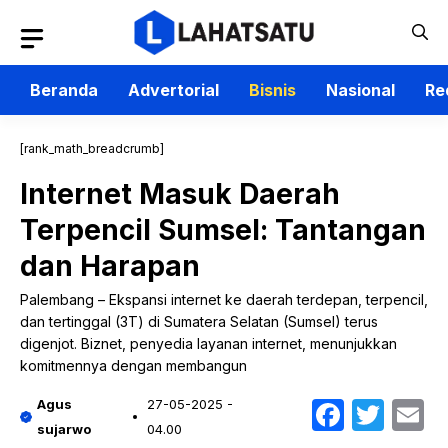
Langsung
ke
isi
Beranda
Advertorial
Bisnis
Nasional
Re
[rank_math_breadcrumb]
Internet Masuk Daerah
Terpencil Sumsel: Tantangan
dan Harapan
Palembang – Ekspansi internet ke daerah terdepan, terpencil,
dan tertinggal (3T) di Sumatera Selatan (Sumsel) terus
digenjot. Biznet, penyedia layanan internet, menunjukkan
komitmennya dengan membangun
Faceb
Twit
E
Agus
27-05-2025 -
sujarwo
04.00