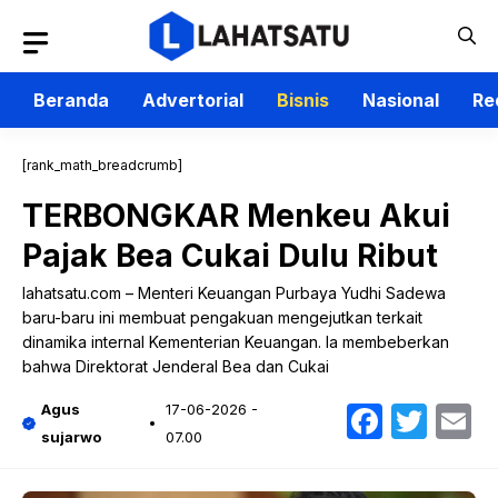
Langsung
ke
isi
Beranda
Advertorial
Bisnis
Nasional
Re
[rank_math_breadcrumb]
TERBONGKAR Menkeu Akui
Pajak Bea Cukai Dulu Ribut
lahatsatu.com – Menteri Keuangan Purbaya Yudhi Sadewa
baru-baru ini membuat pengakuan mengejutkan terkait
dinamika internal Kementerian Keuangan. Ia membeberkan
bahwa Direktorat Jenderal Bea dan Cukai
Faceb
Twit
E
Agus
17-06-2026 -
sujarwo
07.00