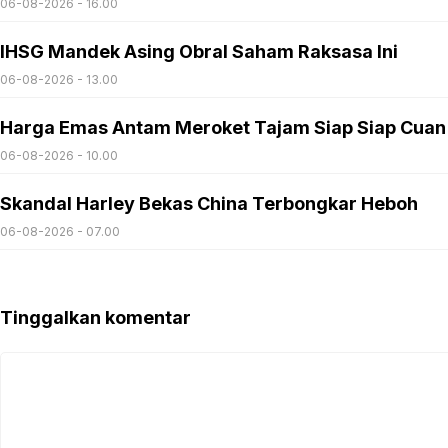
06-08-2026 - 16.00
IHSG Mandek Asing Obral Saham Raksasa Ini
06-08-2026 - 13.00
Harga Emas Antam Meroket Tajam Siap Siap Cuan
06-08-2026 - 10.00
Skandal Harley Bekas China Terbongkar Heboh
06-08-2026 - 07.00
Tinggalkan komentar
Komentar