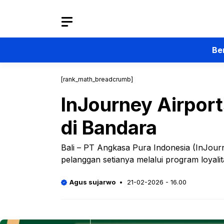
Langsung
ke
isi
Be
[rank_math_breadcrumb]
InJourney Airport
di Bandara
Bali – PT Angkasa Pura Indonesia (InJour
pelanggan setianya melalui program loyali
Agus sujarwo
21-02-2026 - 16.00