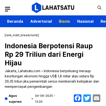
Langsung
ke
isi
Beranda
Advertorial
Bisnis
Nasional
Re
[rank_math_breadcrumb]
Indonesia Berpotensi Raup
Rp 29 Triliun dari Energi
Hijau
Jakarta, Lahatsatu.com – Indonesia berpeluang meraup
keuntungan ekonomi hingga US$ 1,8 miliar atau setara Rp
29,35 triliun jika pemerintah serius membenahi kebijakan dan
mempercepat pengembangan
Faceb
Twit
E
Agus
04-06-2025 -
sujarwo
13.00