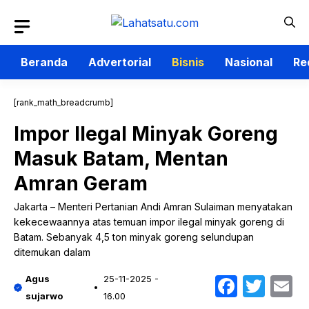
Langsung
ke
isi
Beranda
Advertorial
Bisnis
Nasional
Re
[rank_math_breadcrumb]
Impor Ilegal Minyak Goreng
Masuk Batam, Mentan
Amran Geram
Jakarta – Menteri Pertanian Andi Amran Sulaiman menyatakan
kekecewaannya atas temuan impor ilegal minyak goreng di
Batam. Sebanyak 4,5 ton minyak goreng selundupan
ditemukan dalam
Faceb
Twit
E
Agus
25-11-2025 -
sujarwo
16.00