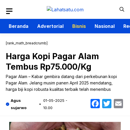
Langsung
ke
isi
Beranda
Advertorial
Bisnis
Nasional
Re
[rank_math_breadcrumb]
Harga Kopi Pagar Alam
Tembus Rp75.000/Kg
Pagar Alam – Kabar gembira datang dari perkebunan kopi
Pagar Alam. Jelang musim panen April 2025 mendatang,
harga biji kopi robusta kualitas terbaik telah menembus
Faceb
Twit
E
Agus
01-05-2025 -
sujarwo
10.00