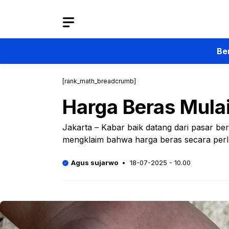
Langsung
ke
isi
Be
[rank_math_breadcrumb]
Harga Beras Mulai
Jakarta – Kabar baik datang dari pasar b
mengklaim bahwa harga beras secara perl
Agus sujarwo
18-07-2025 - 10.00