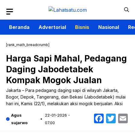
Langsung
ke
isi
Beranda
Advertorial
Bisnis
Nasional
Re
[rank_math_breadcrumb]
Harga Sapi Mahal, Pedagang
Daging Jabodetabek
Kompak Mogok Jualan
Jakarta – Para pedagang daging sapi di wilayah Jakarta,
Bogor, Depok, Tangerang, dan Bekasi (Jabodetabek) mulai
hari ini, Kamis (22/1), melakukan aksi mogok berjualan. Aksi
Faceb
Twit
E
Agus
22-01-2026 -
sujarwo
07.00