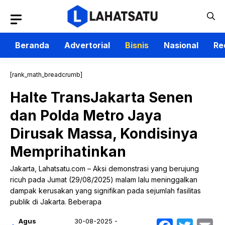
Langsung
ke
isi
Beranda
Advertorial
Bisnis
Nasional
Re
[rank_math_breadcrumb]
Halte TransJakarta Senen
dan Polda Metro Jaya
Dirusak Massa, Kondisinya
Memprihatinkan
Jakarta, Lahatsatu.com – Aksi demonstrasi yang berujung
ricuh pada Jumat (29/08/2025) malam lalu meninggalkan
dampak kerusakan yang signifikan pada sejumlah fasilitas
publik di Jakarta. Beberapa
Agus
30-08-2025 -