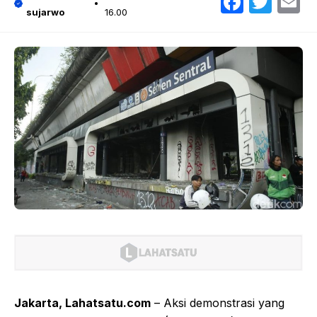
Faceb
Twit
E
sujarwo
16.00
Jakarta, Lahatsatu.com
– Aksi demonstrasi yang