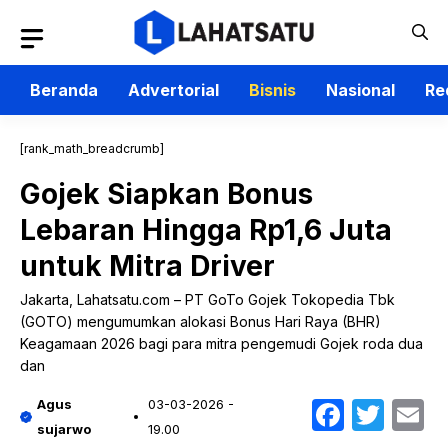
Langsung
ke
isi
Beranda
Advertorial
Bisnis
Nasional
Re
[rank_math_breadcrumb]
Gojek Siapkan Bonus
Lebaran Hingga Rp1,6 Juta
untuk Mitra Driver
Jakarta, Lahatsatu.com – PT GoTo Gojek Tokopedia Tbk
(GOTO) mengumumkan alokasi Bonus Hari Raya (BHR)
Keagamaan 2026 bagi para mitra pengemudi Gojek roda dua
dan
Faceb
Twit
E
Agus
03-03-2026 -
sujarwo
19.00