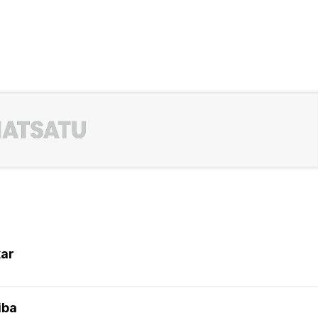
kar
iba