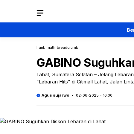
Langsung
ke
isi
Be
[rank_math_breadcrumb]
GABINO Suguhkan 
Lahat, Sumatera Selatan – Jelang Lebar
"Lebaran Hits" di Citimall Lahat, Jalan Li
Agus sujarwo
02-06-2025 - 16.00