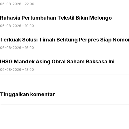
06-08-2026 - 22.00
Rahasia Pertumbuhan Tekstil Bikin Melongo
06-08-2026 - 19.00
Terkuak Solusi Timah Belitung Perpres Siap Nomo
06-08-2026 - 16.00
IHSG Mandek Asing Obral Saham Raksasa Ini
06-08-2026 - 13.00
Tinggalkan komentar
Komentar