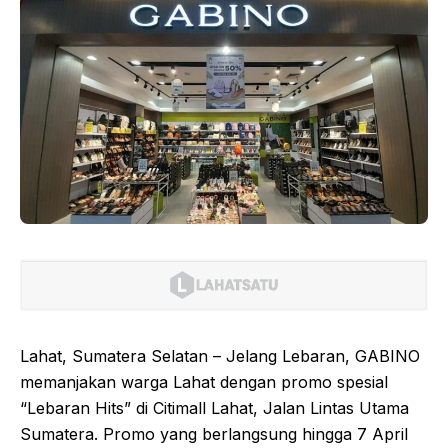
Lahat, Sumatera Selatan – Jelang Lebaran, GABINO
memanjakan warga Lahat dengan promo spesial
“Lebaran Hits” di Citimall Lahat, Jalan Lintas Utama
Sumatera. Promo yang berlangsung hingga 7 April