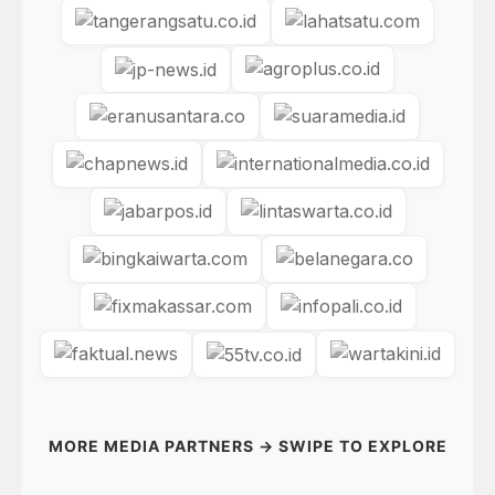
MORE MEDIA PARTNERS → SWIPE TO EXPLORE