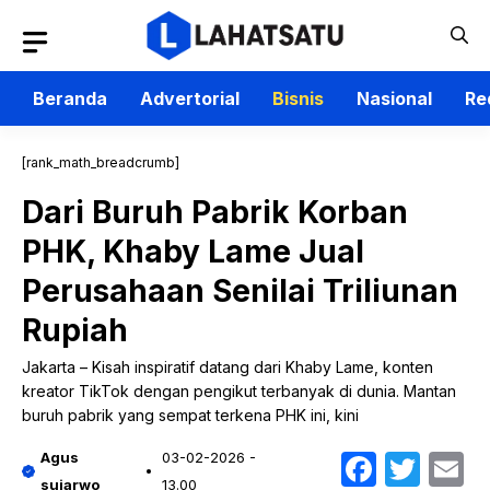
Langsung
ke
isi
Beranda
Advertorial
Bisnis
Nasional
Re
[rank_math_breadcrumb]
Dari Buruh Pabrik Korban
PHK, Khaby Lame Jual
Perusahaan Senilai Triliunan
Rupiah
Jakarta – Kisah inspiratif datang dari Khaby Lame, konten
kreator TikTok dengan pengikut terbanyak di dunia. Mantan
buruh pabrik yang sempat terkena PHK ini, kini
Faceb
Twit
E
Agus
03-02-2026 -
sujarwo
13.00