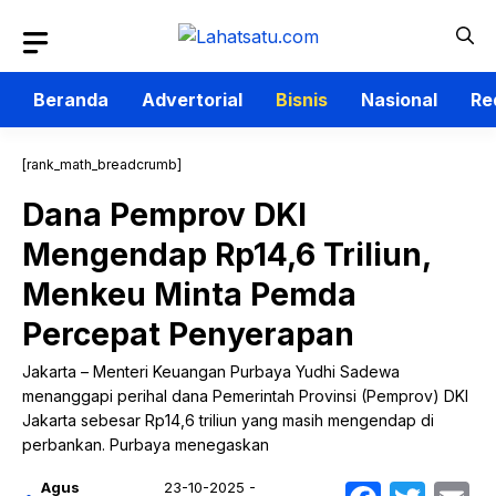
Langsung
ke
isi
Beranda
Advertorial
Bisnis
Nasional
Re
[rank_math_breadcrumb]
Dana Pemprov DKI
Mengendap Rp14,6 Triliun,
Menkeu Minta Pemda
Percepat Penyerapan
Jakarta – Menteri Keuangan Purbaya Yudhi Sadewa
menanggapi perihal dana Pemerintah Provinsi (Pemprov) DKI
Jakarta sebesar Rp14,6 triliun yang masih mengendap di
perbankan. Purbaya menegaskan
Agus
23-10-2025 -