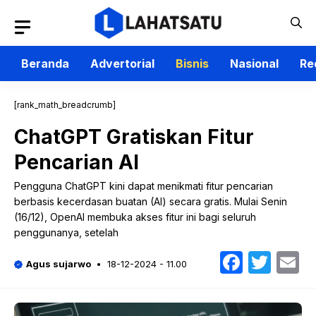
Langsung
ke
isi
Beranda
Advertorial
Bisnis
Nasional
Re
[rank_math_breadcrumb]
ChatGPT Gratiskan Fitur
Pencarian AI
Pengguna ChatGPT kini dapat menikmati fitur pencarian
berbasis kecerdasan buatan (AI) secara gratis. Mulai Senin
(16/12), OpenAI membuka akses fitur ini bagi seluruh
penggunanya, setelah
Faceb
Twit
E
Agus sujarwo
18-12-2024 - 11.00