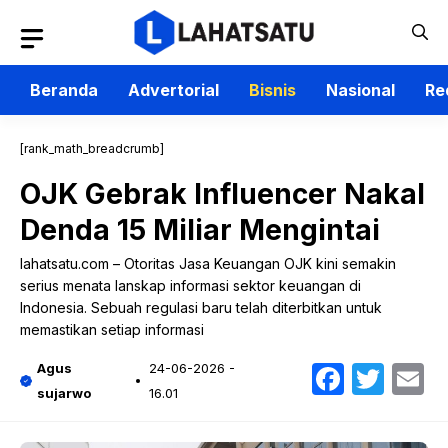
Langsung
ke
isi
Beranda
Advertorial
Bisnis
Nasional
Re
[rank_math_breadcrumb]
OJK Gebrak Influencer Nakal
Denda 15 Miliar Mengintai
lahatsatu.com – Otoritas Jasa Keuangan OJK kini semakin
serius menata lanskap informasi sektor keuangan di
Indonesia. Sebuah regulasi baru telah diterbitkan untuk
memastikan setiap informasi
Faceb
Twit
E
Agus
24-06-2026 -
sujarwo
16.01