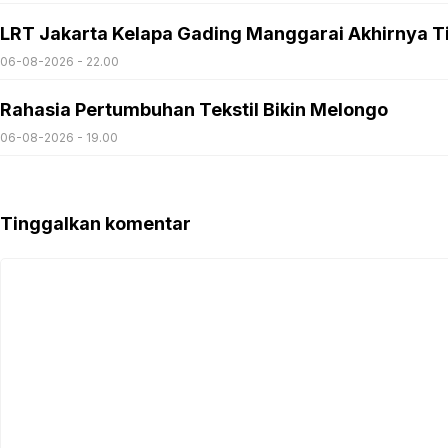
LRT Jakarta Kelapa Gading Manggarai Akhirnya T
06-08-2026 - 22.00
Rahasia Pertumbuhan Tekstil Bikin Melongo
06-08-2026 - 19.00
Tinggalkan komentar
Komentar