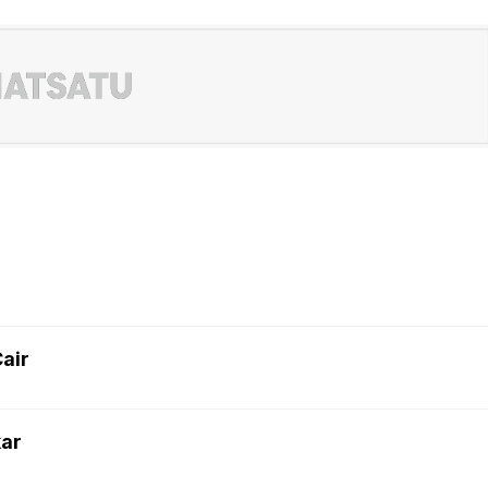
air
kar