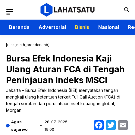
Langsung
ke
isi
Beranda
Advertorial
Bisnis
Nasional
Re
[rank_math_breadcrumb]
Bursa Efek Indonesia Kaji
Ulang Aturan FCA di Tengah
Peninjauan Indeks MSCI
Jakarta – Bursa Efek Indonesia (BEI) menyatakan tengah
mengkaji ulang ketentuan terkait Full Call Auction (FCA) di
tengah sorotan dari perusahaan riset keuangan global,
Morgan
Faceb
Twit
E
Agus
28-07-2025 -
sujarwo
19.00