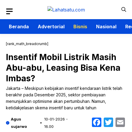
Langsung
ke
isi
Beranda
Advertorial
Bisnis
Nasional
Re
[rank_math_breadcrumb]
Insentif Mobil Listrik Masih
Abu-abu, Leasing Bisa Kena
Imbas?
Jakarta – Meskipun kebijakan insentif kendaraan listrik telah
berakhir pada Desember 2025, sektor pembiayaan
menunjukkan optimisme akan pertumbuhan. Namun,
ketidakjelasan skema insentif baru untuk tahun
Faceb
Twit
E
Agus
10-01-2026 -
sujarwo
16.00