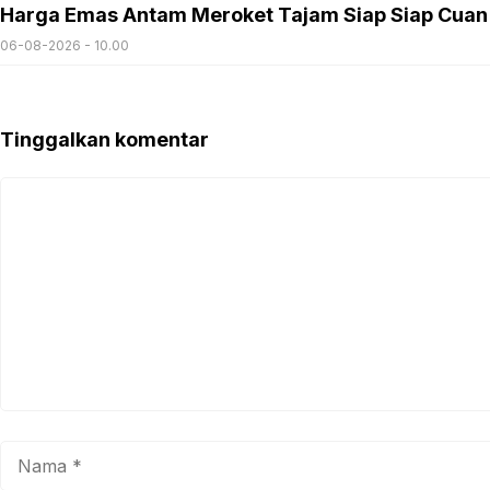
Harga Emas Antam Meroket Tajam Siap Siap Cuan
06-08-2026 - 10.00
Tinggalkan komentar
Komentar
Nama