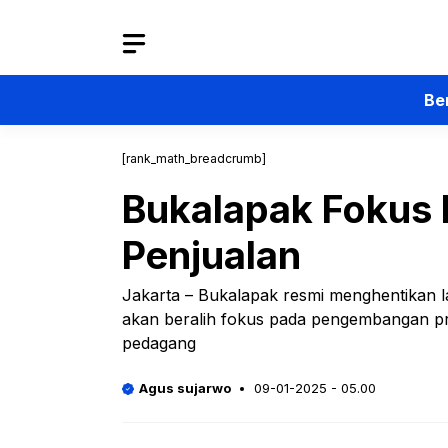
Langsung
ke
isi
Be
[rank_math_breadcrumb]
Bukalapak Fokus B
Penjualan
Jakarta – Bukalapak resmi menghentikan
akan beralih fokus pada pengembangan pro
pedagang
Agus sujarwo
09-01-2025 - 05.00