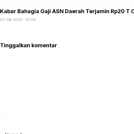
Kabar Bahagia Gaji ASN Daerah Terjamin Rp20 T C
07-08-2026 - 07.00
Tinggalkan komentar
Komentar
Nama