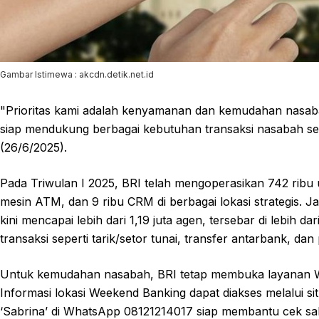
Gambar Istimewa : akcdn.detik.net.id
"Prioritas kami adalah kenyamanan dan kemudahan nasabah
siap mendukung berbagai kebutuhan transaksi nasabah seca
(26/6/2025).
Pada Triwulan I 2025, BRI telah mengoperasikan 742 ribu 
mesin ATM, dan 9 ribu CRM di berbagai lokasi strategis. 
kini mencapai lebih dari 1,19 juta agen, tersebar di lebih d
transaksi seperti tarik/setor tunai, transfer antarbank, d
Untuk kemudahan nasabah, BRI tetap membuka layanan Wee
Informasi lokasi Weekend Banking dapat diakses melalui situ
‘Sabrina’ di WhatsApp 08121214017 siap membantu cek saldo