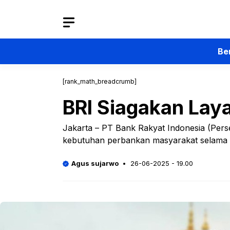
Langsung
ke
isi
Be
[rank_math_breadcrumb]
BRI Siagakan Lay
Jakarta – PT Bank Rakyat Indonesia (Pers
kebutuhan perbankan masyarakat selama li
Agus sujarwo
26-06-2025 - 19.00